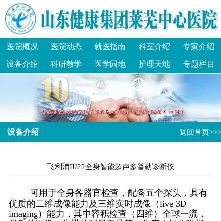
医院概况
医院动态
就医指南
科室介绍
专家介绍
设备介绍
科研教学
医学园地
护理天地
专题栏目
设备介绍
返回首页>>>
飞利浦IU22全身智能超声多普勒诊断仪
可用于全身各器官检查，配备五个探头，具有
优质的二维成像能力及三维实时成像（live 3D
imaging）能力，其中容积检查（四维）全球一流，