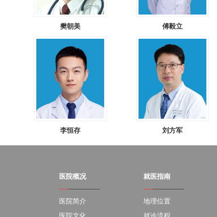
樊朝美
傅毅立
李恒存
刘方军
医院概况
就医指南
医院简介
地理位置
医院文化
就诊流程