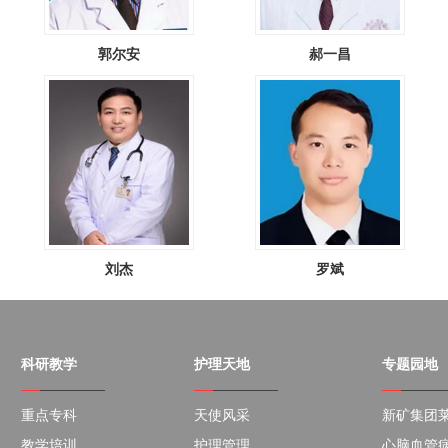
郭尔安
郝一昌
刘杰
罗斌
科研教学
护理天地
专题园地
重点专科
天使风采
新矿集团莱
教学培训
护理管理
心脑血管病