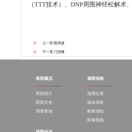
（TTT技术）、DNP周围神经松解术、M
·上一页:陈洪波
·下一页:刁启锋
医院概况
就医指南
医院简介
地理位置
医院文化
就诊流程
荣誉集锦
检查须知
医保指南
医院动态