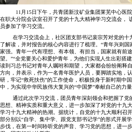
11月15日下午，共青团新汶矿业集团莱芜中心医
在职大分院会议室召开了党的十九大精神学习交流会， 
员参加了学习交流。
在学习交流会上，社区团支部书记裴宗芳对党的十
了解读，并对报告的核心内容进行了梳理。“青年兴则国
家强。青年一代有理想、有本领、有担当，国家就有前
望。”“全党要关心和爱护青年，为他们实现人生出彩搭建
读到习总书记对青年人嘱咐和期望，大家都会纷纷阐释
方向，并表示，作为一名青年医护人员，要脚踏实地，
研，牢记“救死扶伤”的工作使命，积极投身于新时期中
中，为实现中华民族伟大复兴的“中国梦”奉献自己的力
通过此次学习交流，团员青年深刻领会和把握了党
思想、精神实质和重大意义，进一步加深了对党的十九
学习十九大精神的热潮。据统计，自党的十九大顺利召
部分别以“自学、集中学、跟党支部书记学”的形式开展
步伐，在第一时间聆听党的声音、学习党的思想，进一步