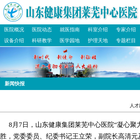
医院概况
医院动态
就医指南
科室介绍
专家介绍
设备介绍
科研教学
医学园地
护理天地
专题栏目
新闻快报
人才
8月7日，山东健康集团莱芜中心医院“凝心
胜，党委委员、纪委书记王立荣，副院长高清元