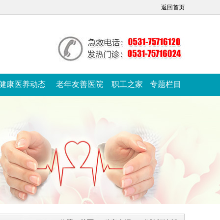
返回首页
健康医养动态
老年友善医院
职工之家
专题栏目