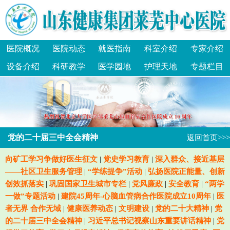
医院概况
医院动态
就医指南
科室介绍
专家介绍
设备介绍
科研教学
医学园地
护理天地
专题栏目
党的二十届三中全会精神
返回首页>>>
向矿工学习争做好医生征文
|
党史学习教育
|
深入群众、接近基层
——社区卫生服务管理
|
“学练提争”活动
|
弘扬医院正能量、创新
创效抓落实
|
巩固国家卫生城市专栏
|
党风廉政
|
安全教育
|
“两学
一做”专题活动
|
建院45周年-心脑血管病合作医院成立10周年
|
医
者无界 合作无域
|
健康医养动态
|
文明建设
|
党的二十大精神
|
党
的二十届三中全会精神
|
习近平总书记视察山东重要讲话精神
|
党